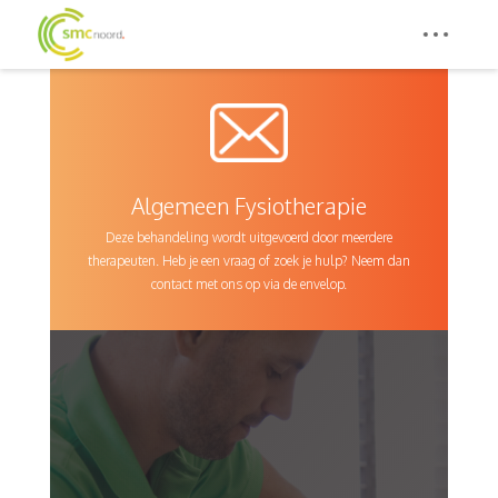
Algemeen Fysiotherapie
Deze behandeling wordt uitgevoerd door meerdere
therapeuten. Heb je een vraag of zoek je hulp? Neem dan
contact met ons op via de envelop.