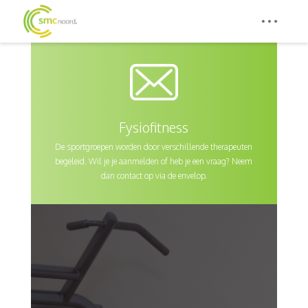
Fysiofitness
De sportgroepen worden door verschillende therapeuten
begeleid. Wil je je aanmelden of heb je een vraag? Neem
dan contact op via de envelop.