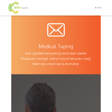
Medical Taping
Deze specifieke behandeling wordt door meerder
therapeuten verzorgd. Zoek je hulp of heb je een vraag?
Neem dan contact op via de envelop.