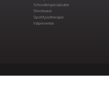
Schouderspecialisatie
Shockwave
Sportfysiotherapie
Valpreventie