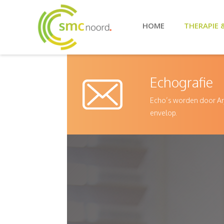
HOME
THERAPIE 
Echografie
Echo’s worden door Arj
envelop.