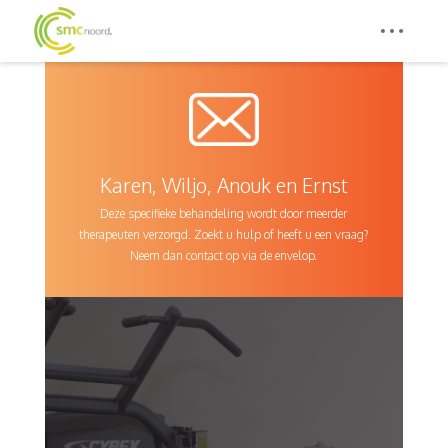
Karen, Wiljo, Anouk en Ernst
Deze specifieke behandeling wordt door meerder
therapeuten verzorgd. Zoekt u hulp of heeft u een vraag?
Neem dan contact op via de envelop.