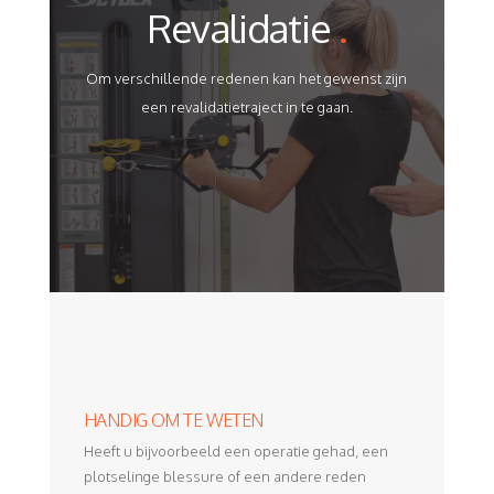
Revalidatie
.
Om verschillende redenen kan het gewenst zijn
een revalidatietraject in te gaan.
HANDIG OM TE WETEN
Heeft u bijvoorbeeld een operatie gehad, een
plotselinge blessure of een andere reden